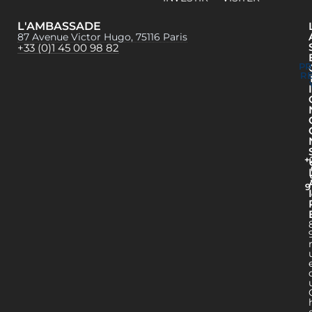
L'AMBASSADE
87 Avenue Victor Hugo, 75116 Paris
+33 (0)1 45 00 98 82
P
R
I
+
9
I