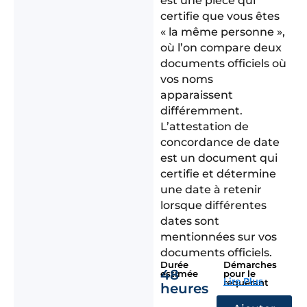
est une pièce qui
certifie que vous êtes
« la même personne »,
où l’on compare deux
documents officiels où
vos noms
apparaissent
différemment.
L’attestation de
concordance de date
est un document qui
certifie et détermine
une date à retenir
lorsque différentes
dates sont
mentionnées sur vos
documents officiels.
Durée
Démarches
48
estimée
pour le
Lire Plus
requérant
heures