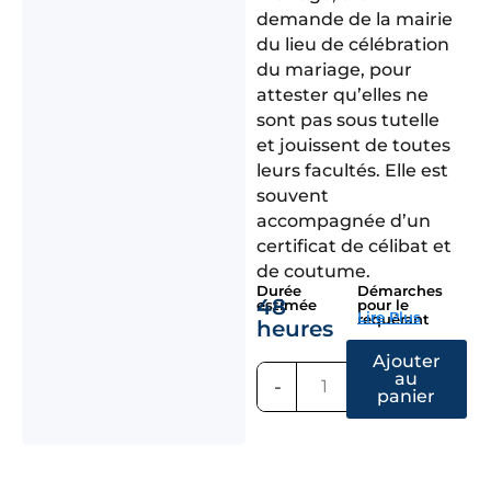
demande de la mairie
du lieu de célébration
du mariage, pour
attester qu’elles ne
sont pas sous tutelle
et jouissent de toutes
leurs facultés. Elle est
souvent
accompagnée d’un
certificat de célibat et
de coutume.
Durée
Démarches
48
estimée
pour le
Lire Plus
requérant
heures
Ajouter
au
-
+
panier