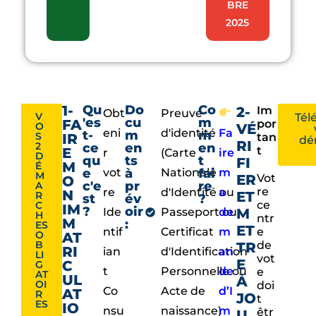
BRE
2025
1-
Qu
Do
Co
2-
Im
Obt
Preuve
V
Tél
'es
cu
m
FA
por
O
VÉ
eni
d'identité
Fa
t-
m
m
S
IR
tan
dé
RI
2
ce
en
en
t
E
r
(Carte
ire
D
qu
ts
t
FI
M
É
e
vot
à
Nationale
fai
m
M
ER
Vot
O
c'e
pr
re
A
re
re
d'Identité ou
a
N
ET
R
st
év
?
ce
C
IM
?
oir
Ide
Passeport ou
de
M
H
ntr
M
:
ES
ET
ntif
Certificat
m
e
O
AT
de
B
TR
RI
ian
d'Identification
an
LI
vot
E
C
G
t
Personnelle ou
de
e
AT
UL
À
OI
doi
Co
Acte de
d’I
AT
R
JO
t
ES
IO
nsu
naissance)
m
êtr
U