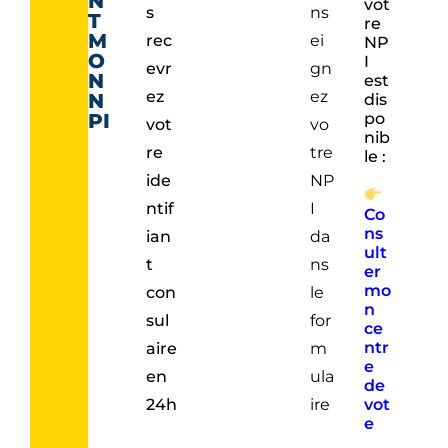
N
vot
s
ns
T
re
M
rec
ei
NP
O
I
evr
gn
N
est
ez
ez
N
dis
PI
po
vot
vo
nib
re
tre
le :
ide
NP
ntif
I
Co
ns
ian
da
ult
t
ns
er
mo
con
le
n
sul
for
ce
ntr
aire
m
e
en
ula
de
24h
ire
vot
e