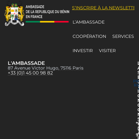
S’INSCRIRE À LA NEWSLETTER
L’AMBASSADE
COOPÉRATION
SERVICES
INVESTIR
VISITER
L'AMBASSADE
87 Avenue Victor Hugo, 75116 Paris
+33 (0)1 45 00 98 82
P
R
I
+
9
I