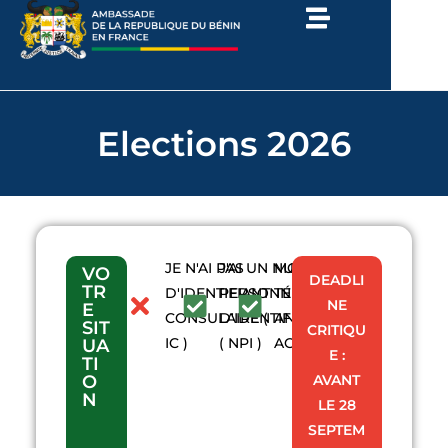
Elections 2026
JE N'AI PAS
J'AI UN NUMÉRO
MON
VO
DEADLI
TR
D'IDENTIFIANT
PERSONNEL
TÉLÉPHONE
NE
E
CONSULAIRE (
D'IDENTIFICATION
ANIP EST
SIT
CRITIQU
IC )
( NPI )
ACTIF
UA
E :
TI
O
AVANT
N
LE 28
SEPTEM